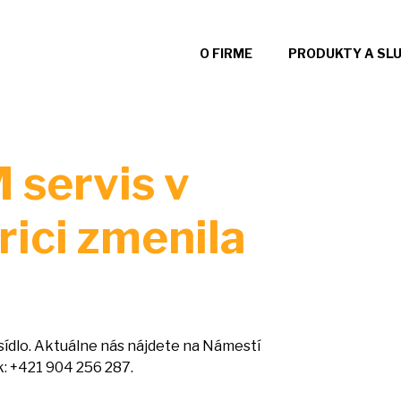
O FIRME
PRODUKTY A SL
 servis v
rici zmenila
sídlo. Aktuálne nás nájdete
na
Námestí
k: +421 904 256 287.