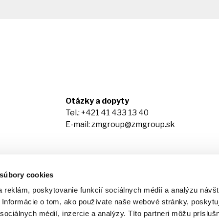
Otázky a dopyty
Tel.:
+421 41 433 13 40
E-mail:
zmgroup@zmgroup.sk
 súbory cookies
 reklám, poskytovanie funkcií sociálnych médií a analýzu návšt
Informácie o tom, ako používate naše webové stránky, poskytu
sociálnych médií, inzercie a analýzy. Títo partneri môžu prísluš