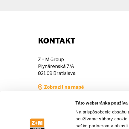
KONTAKT
Z + M Group
Plynárenská 7/A
821 09 Bratislava
Zobrazit na mapě
Táto webstránka používa
Na prispôsobenie obsahu a
používame súbory cookie. 
VIP ZÓNA
SERVISNÝ FORMULÁR
našim partnerom v oblasti 