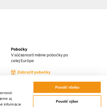
Pobočky
V súčasnosti máme pobočky po
celej Európe
Zobrazit pobočky
Povoliť všetko
evnosti
jeme aj
Povoliť výber
né informácie